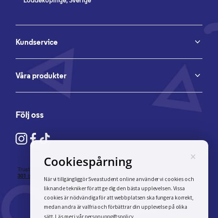
Löddeköpinge, Sverige
Kundservice
Våra produkter
Följ oss
×
Cookiespårning
När vi tillgängliggör Sveastudent online använder vi cookies och
liknande tekniker för att ge dig den bästa upplevelsen. Vissa
cookies är nödvändiga för att webbplatsen ska fungera korrekt,
medan andra är valfria och förbättrar din upplevelse på olika
personuppgiftspolicy
sätt. Läs mer i vår