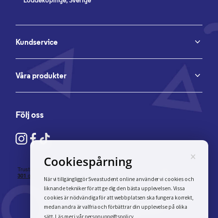
Löddeköpinge, Sverige
Kundservice
Våra produkter
Följ oss
×
Cookiespårning
När vi tillgängliggör Sveastudent online använder vi cookies och
liknande tekniker för att ge dig den bästa upplevelsen. Vissa
cookies är nödvändiga för att webbplatsen ska fungera korrekt,
medan andra är valfria och förbättrar din upplevelse på olika
personuppgiftspolicy
sätt. Läs mer i vår