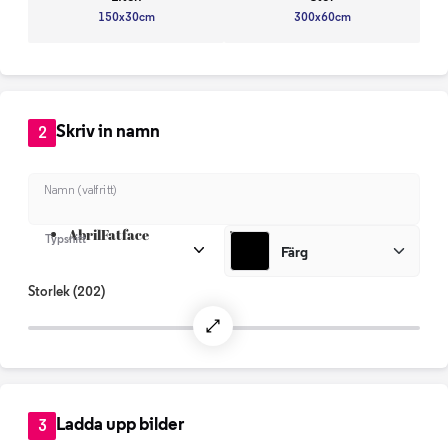
150x30cm
300x60cm
Skriv in namn
2
Namn (valfritt)
AbrilFatface
Typsnitt
Färg
Storlek
(202)
Ladda upp bilder
3