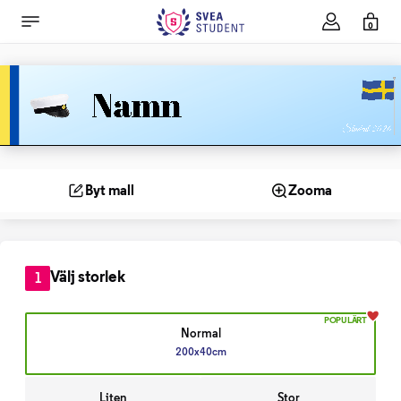
0
Byt mall
Zooma
Välj storlek
1
POPULÄRT
Normal
200x40cm
Liten
Stor