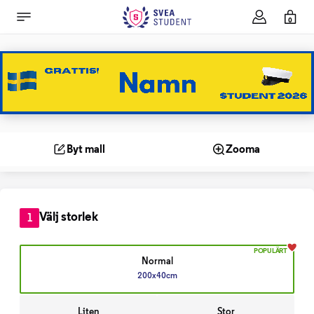
0
Byt mall
Zooma
Välj storlek
1
POPULÄRT
Normal
200x40cm
Liten
Stor