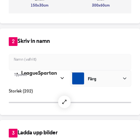
150x30cm
300x60cm
Skriv in namn
2
Namn (valfritt)
LeagueSpartan
Typsnitt
Färg
Storlek
(202)
Ladda upp bilder
3