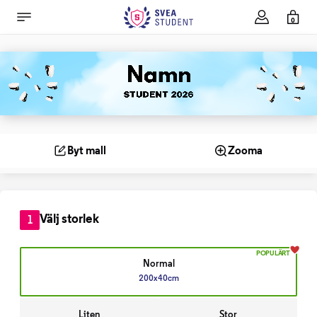
0
Byt mall
Zooma
Välj storlek
1
POPULÄRT
Normal
200x40cm
Liten
Stor