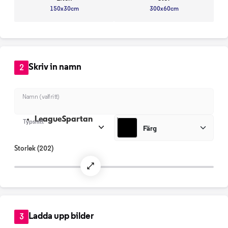
150x30cm
300x60cm
Skriv in namn
2
Namn (valfritt)
LeagueSpartan
Typsnitt
Färg
Storlek
(202)
Ladda upp bilder
3