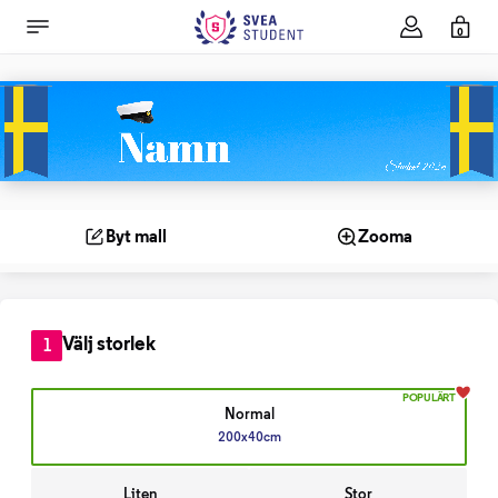
0
Byt mall
Zooma
Välj storlek
1
POPULÄRT
Normal
200x40cm
Liten
Stor