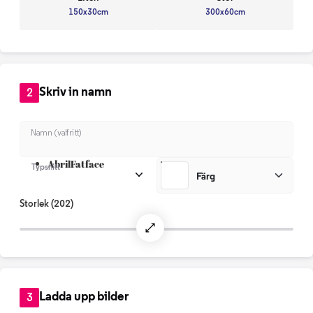
150x30cm
300x60cm
Skriv in namn
2
Namn (valfritt)
AbrilFatface
Typsnitt
Färg
Storlek
(202)
Ladda upp bilder
3