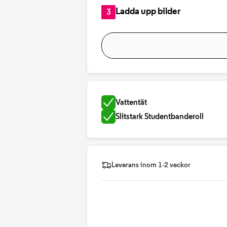
Ladda upp bilder
3
Vattentät
Slitstark Studentbanderoll
Leverans inom 1-2 veckor