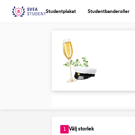
Studentplakat
Studentbanderoller
Välj storlek
1