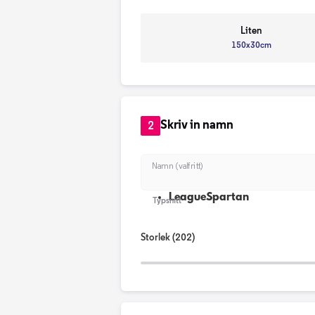
Liten
150x30cm
Skriv in namn
2
Namn (valfritt)
LeagueSpartan
Typsnitt
Storlek
(202)