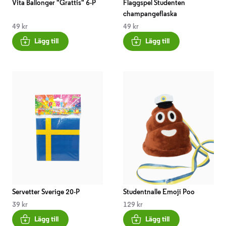
Vita Ballonger "Grattis" 6-P
Flaggspel Studenten
champangeflaska
49 kr
49 kr
Lägg till
Lägg till
Servetter Sverige 20-P
Studentnalle Emoji Poo
39 kr
129 kr
Lägg till
Lägg till