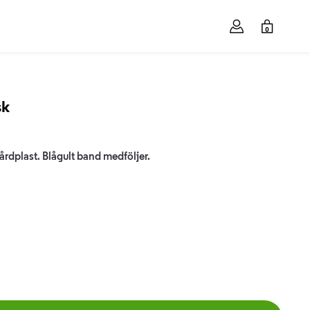
0
sk
hårdplast. Blågult band medföljer.