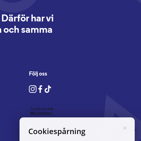
 Därför har vi
 en och samma
Följ oss
×
Cookiespårning