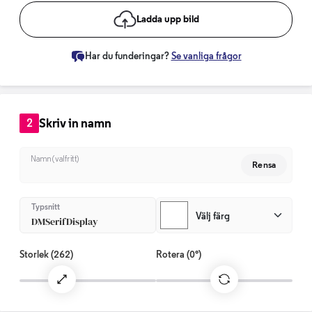
Ladda upp bild
Har du funderingar?
Se vanliga frågor
Skriv in namn
2
Namn (valfritt)
Rensa
Typsnitt
Välj färg
DMSerifDisplay
Storlek
(262)
Rotera
(0°)