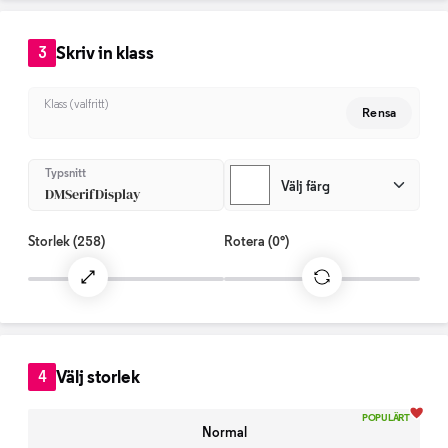
Skriv in klass
3
Klass (valfritt)
Rensa
Typsnitt
Välj färg
DMSerifDisplay
Storlek
(258)
Rotera
(0°)
Välj storlek
4
POPULÄRT
Normal