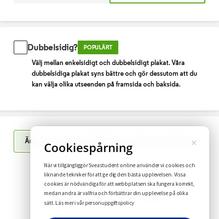
Dubbelsidig?
POPULÄRT
Välj mellan enkelsidigt och dubbelsidigt plakat. Våra
dubbelsidiga plakat syns bättre och gör dessutom att du
kan välja olika utseenden på framsida och baksida.
×
Ändra din design i upp till 10 timmar efter genomfört köp
Cookiespårning
När vi tillgängliggör Sveastudent online använder vi cookies och
Har du funderingar?
Se vanliga frågor
liknande tekniker för att ge dig den bästa upplevelsen. Vissa
cookies är nödvändiga för att webbplatsen ska fungera korrekt,
medan andra är valfria och förbättrar din upplevelse på olika
FAQ
Leverans inom 1-2 veckor
personuppgiftspolicy
sätt. Läs mer i vår