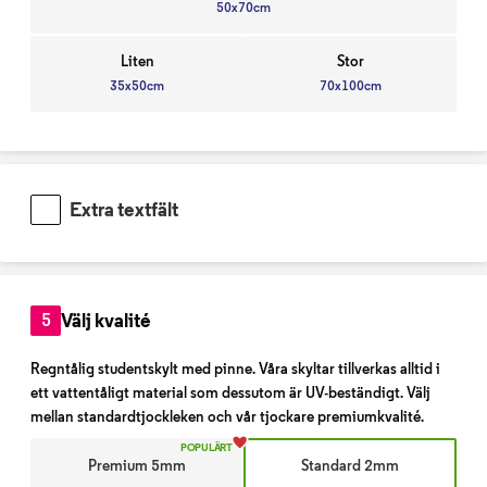
50x70cm
Liten
Stor
35x50cm
70x100cm
Extra textfält
Välj kvalité
5
Regntålig studentskylt med pinne. Våra skyltar tillverkas alltid i
ett vattentåligt material som dessutom är UV-beständigt. Välj
mellan standardtjockleken och vår tjockare premiumkvalité.
POPULÄRT
Premium 5mm
Standard 2mm