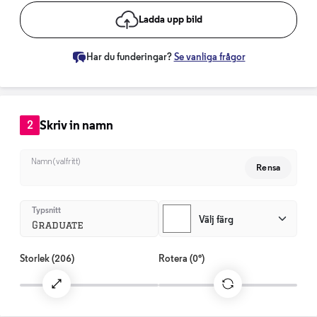
Ladda upp bild
Har du funderingar?
Se vanliga frågor
Skriv in namn
2
Namn (valfritt)
Rensa
Typsnitt
Välj färg
Graduate
Storlek
(206)
Rotera
(0°)