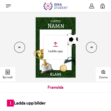
0
Byt mall
Zooma
Framsida
Ladda upp bilder
1