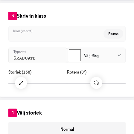
Skriv in klass
3
Klass (valfritt)
Rensa
Typsnitt
Välj färg
Graduate
Storlek
(138)
Rotera
(0°)
Välj storlek
4
Normal