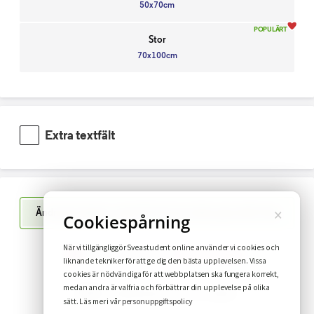
50x70cm
POPULÄRT
Stor
70x100cm
Extra textfält
×
Ändra din design i upp till 10 timmar efter genomfört köp
Cookiespårning
När vi tillgängliggör Sveastudent online använder vi cookies och
Har du funderingar?
Se vanliga frågor
liknande tekniker för att ge dig den bästa upplevelsen. Vissa
cookies är nödvändiga för att webbplatsen ska fungera korrekt,
medan andra är valfria och förbättrar din upplevelse på olika
FAQ
Leverans inom 1-2 veckor
personuppgiftspolicy
sätt. Läs mer i vår