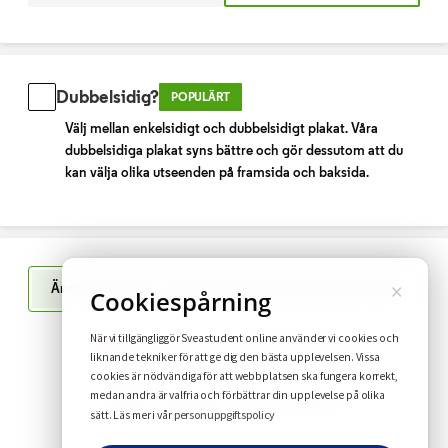
Dubbelsidig?
POPULÄRT
Välj mellan enkelsidigt och dubbelsidigt plakat. Våra
dubbelsidiga plakat syns bättre och gör dessutom att du
kan välja olika utseenden på framsida och baksida.
×
Ändra din design i upp till 10 timmar efter genomfört köp
Cookiespårning
När vi tillgängliggör Sveastudent online använder vi cookies och
Har du funderingar?
Se vanliga frågor
liknande tekniker för att ge dig den bästa upplevelsen. Vissa
cookies är nödvändiga för att webbplatsen ska fungera korrekt,
medan andra är valfria och förbättrar din upplevelse på olika
FAQ
Leverans inom 1-2 veckor
personuppgiftspolicy
sätt. Läs mer i vår