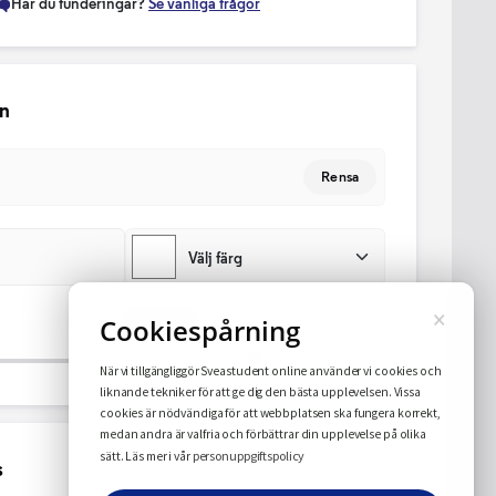
Har du funderingar?
Se vanliga frågor
mn
Rensa
Välj färg
×
Rotera
(0°)
Cookiespårning
När vi tillgängliggör Sveastudent online använder vi cookies och
liknande tekniker för att ge dig den bästa upplevelsen. Vissa
cookies är nödvändiga för att webbplatsen ska fungera korrekt,
medan andra är valfria och förbättrar din upplevelse på olika
personuppgiftspolicy
sätt. Läs mer i vår
s