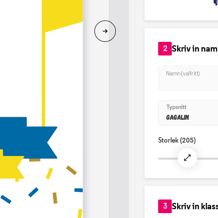
Skriv in na
2
Namn (valfritt)
Typsnitt
Gagalin
Storlek
(205)
Skriv in klas
3