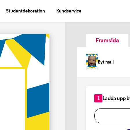
Studentdekoration
Kundservice
Framsida
Byt mall
Ladda upp b
1