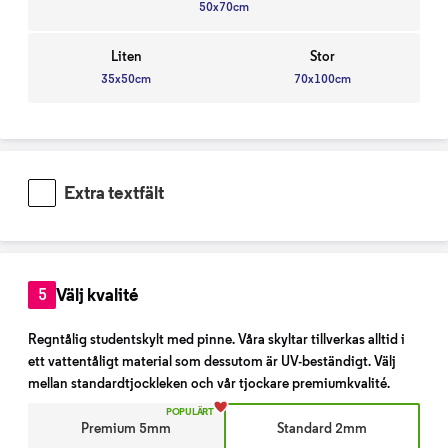
50x70cm
Liten
Stor
35x50cm
70x100cm
Extra textfält
Välj kvalité
5
Regntålig studentskylt med pinne. Våra skyltar tillverkas alltid i
ett vattentåligt material som dessutom är UV-beständigt. Välj
mellan standardtjockleken och vår tjockare premiumkvalité.
POPULÄRT
Premium 5mm
Standard 2mm