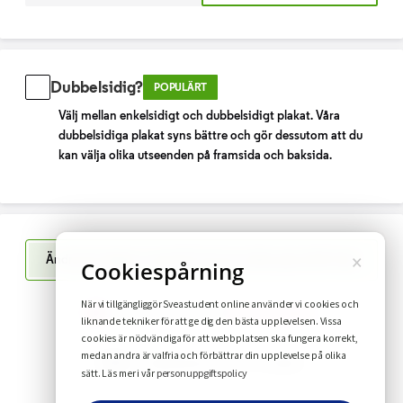
Dubbelsidig?
POPULÄRT
Välj mellan enkelsidigt och dubbelsidigt plakat. Våra
dubbelsidiga plakat syns bättre och gör dessutom att du
kan välja olika utseenden på framsida och baksida.
×
Ändra din design i upp till 10 timmar efter genomfört köp
Cookiespårning
När vi tillgängliggör Sveastudent online använder vi cookies och
Har du funderingar?
Se vanliga frågor
liknande tekniker för att ge dig den bästa upplevelsen. Vissa
cookies är nödvändiga för att webbplatsen ska fungera korrekt,
medan andra är valfria och förbättrar din upplevelse på olika
FAQ
Leverans inom 1-2 veckor
personuppgiftspolicy
sätt. Läs mer i vår