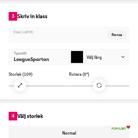
Skriv in klass
3
Klass (valfritt)
Rensa
Typsnitt
Välj färg
LeagueSpartan
Storlek
(109)
Rotera
(0°)
Välj storlek
4
POPULÄRT
Normal