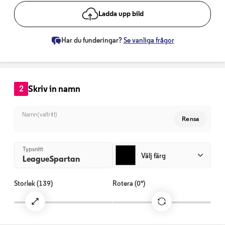
Ladda upp bild
Har du funderingar?
Se vanliga frågor
Skriv in namn
2
Namn (valfritt)
Rensa
Typsnitt
Välj färg
LeagueSpartan
Storlek
(139)
Rotera
(0°)