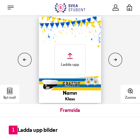
0
Byt mall
Zooma
Framsida
Ladda upp bilder
1